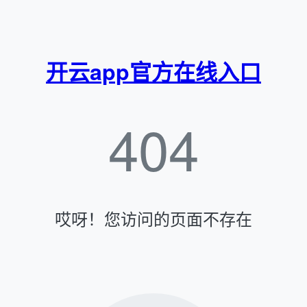
开云app官方在线入口
404
哎呀！您访问的页面不存在