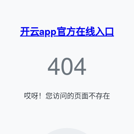
开云app官方在线入口
404
哎呀！您访问的页面不存在