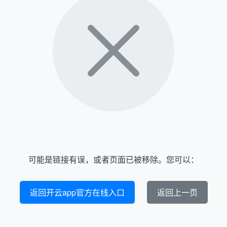
可能是链接有误，或者页面已被移除。您可以：
返回开云app官方在线入口
返回上一页