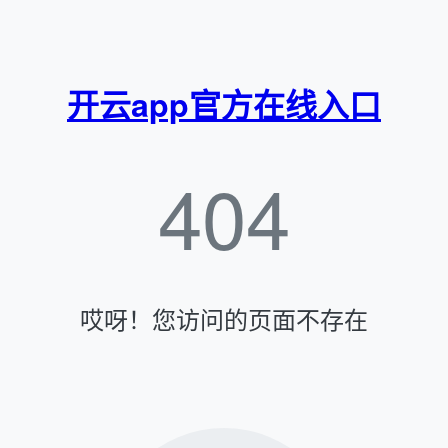
开云app官方在线入口
404
哎呀！您访问的页面不存在