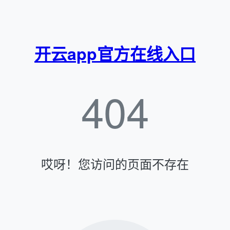
开云app官方在线入口
404
哎呀！您访问的页面不存在