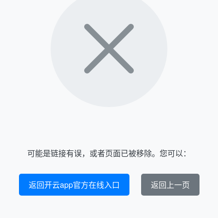
可能是链接有误，或者页面已被移除。您可以：
返回开云app官方在线入口
返回上一页