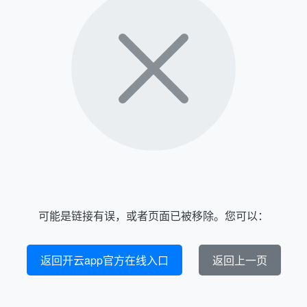
可能是链接有误，或者页面已被移除。您可以：
返回开云app官方在线入口
返回上一页